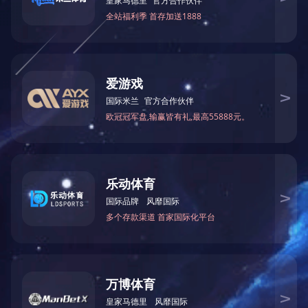
材质：
UPVC
CPVC
KAIYUN开云·官方
版在线入口-
KAIYUN(中国)
参数规格
公称尺寸Φd
ΦD
Φ20
95
Φ25
105
Φ32
115
Φ40
140
Φ50
150
Φ63
165
Φ75
185
Φ90
200