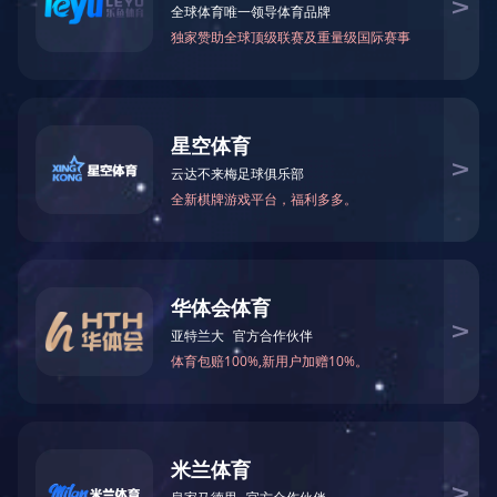
活接由令II
结构图：